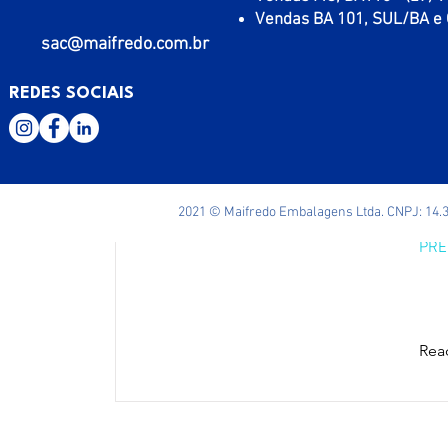
Vendas BA 101, SUL/BA e 
Rea
sac@maifredo.com.br
REDES SOCIAIS
TA
2021 © Maifredo Embalagens Ltda. CNPJ: 14.3
PRE
Rea