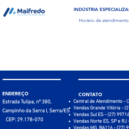
INDÚSTRIA ESPECIALI
Horário de atendimento:
It
ENDEREÇO
CONTATO
TA
Central de Atendimento - 
Estrada Tulipa, nº 380,
Vendas Grande Vitória - (
BRA
Campinho da Serra I, Serra/ES
Vendas Sul ES - (27) 9971
CEP: 29.178-070
Vendas Norte ES, SP e RJ 
Vendas MG, BA116 - (27) 