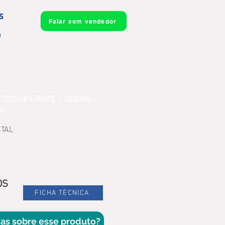
S
Falar com vendedor
0
 DESINFETANTE – 2000ML
un
STAL
DS
FICHA TÉCNICA
as sobre esse produto?