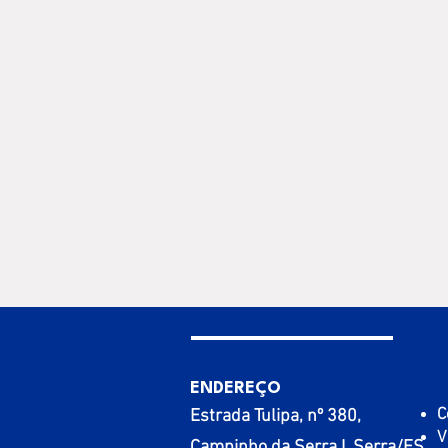
ENDEREÇO
C
Estrada Tulipa, nº 380,
V
Campinho da Serra I, Serra/ES